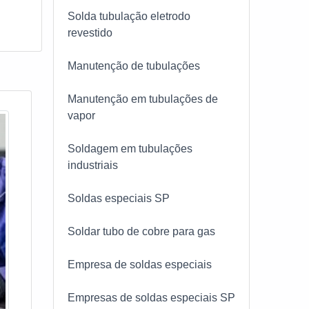
Solda tubulação eletrodo
PP, é
revestido
ncia
 de
ação
Manutenção de tubulações
nto,
iza a
Manutenção em tubulações de
quer
vapor
a
Soldagem em tubulações
industriais
tre
Soldas especiais SP
stá
Soldar tubo de cobre para gas
há
e
Empresa de soldas especiais
m ser
Empresas de soldas especiais SP