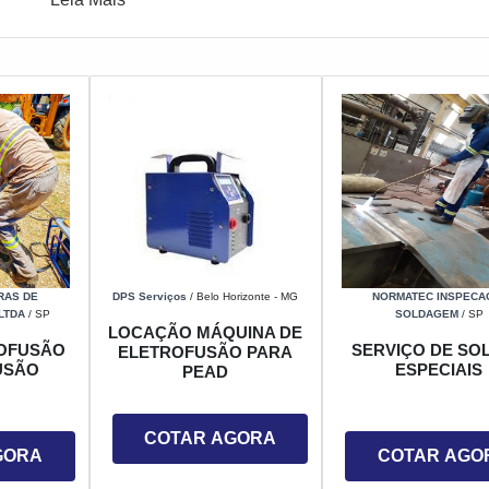
RAS DE
DPS Serviços
/ Belo Horizonte - MG
NORMATEC INSPECA
LTDA
/ SP
SOLDAGEM
/ SP
LOCAÇÃO MÁQUINA DE
OFUSÃO
SERVIÇO DE SO
ELETROFUSÃO PARA
USÃO
ESPECIAIS
PEAD
COTAR AGORA
GORA
COTAR AGO