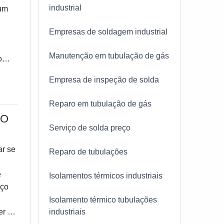
industrial
mum
 que
Empresas de soldagem industrial
agem
DE
Manutenção em tubulação de gás
o
30
oque
Empresa de inspeção de solda
lém
pazes
ar na
Reparo em tubulação de gás
as de
e
ÃO
 O
Serviço de solda preço
tre
,
ar se
Reparo de tubulações
ntes
m
e
Isolamentos térmicos industriais
tir
eço
 no
Isolamento térmico tubulações
vada
er a
industriais