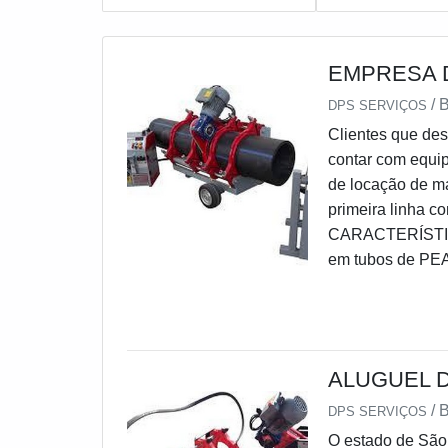
EMPRESA 
/
DPS SERVIÇOS
Clientes que des
contar com equi
de locação de m
primeira linha 
CARACTERÍSTIC
em tubos de PEAD
indicados para u
isso, é fundame
DPS, para reali
equipamentos, g
ALUGUEL 
termofusão. Além
assegurando os 
/
DPS SERVIÇOS
serviços.Portant
O estado de São 