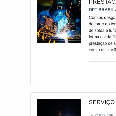
PRESTAÇ
OPT BRASIL
Com os desgast
decorrer do te
de solda é fun
forma a vida ú
prestação de s
com a utilizaç
mecanizados, 
SERVIÇO
JM PARTS / SP