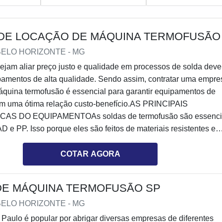
DE LOCAÇÃO DE MÁQUINA TERMOFUSÃO
 BELO HORIZONTE - MG
ejam aliar preço justo e qualidade em processos de solda dev
pamentos de alta qualidade. Sendo assim, contratar uma empre
áquina termofusão é essencial para garantir equipamentos de
com uma ótima relação custo-benefício.AS PRINCIPAIS
AS DO EQUIPAMENTOAs soldas de termofusão são essenci
 e PP. Isso porque eles são feitos de materiais resistentes e
ma série de atividades, seja saneamento, químico, entre outros
ntal contar com uma empresa de qualidade reconhecida, como 
COTAR AGORA
zar a locação.A DPS é uma empresa especializada no aluguel d
arantindo a melhor experiência para serviços de soldagem em
DE MÁQUINA TERMOFUSÃO SP
 disso, todos os equipamentos são revisados periodicamente,
melhores resultados possíveis para quem adquire os
 BELO HORIZONTE - MG
o, contar com a DPS é uma escolha assertiva para clientes de t
Paulo é popular por abrigar diversas empresas de diferentes