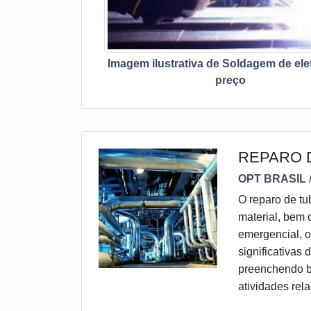
oferecidas soluçõ
Imagem ilustrativa de Soldagem de ele
preço
REPARO 
OPT BRASIL
O reparo de tu
material, bem 
emergencial, o
significativas 
preenchendo bu
atividades rel
eficiente, o pr