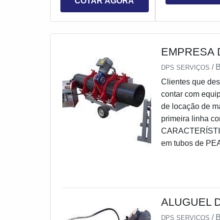
COTAR AGORA
EMPRESA 
/
DPS SERVIÇOS
Clientes que des
contar com equi
de locação de m
primeira linha 
CARACTERÍSTIC
em tubos de PEAD
indicados para u
isso, é fundame
DPS, para reali
equipamentos, g
ALUGUEL 
termofusão. Além
assegurando os 
/
DPS SERVIÇOS