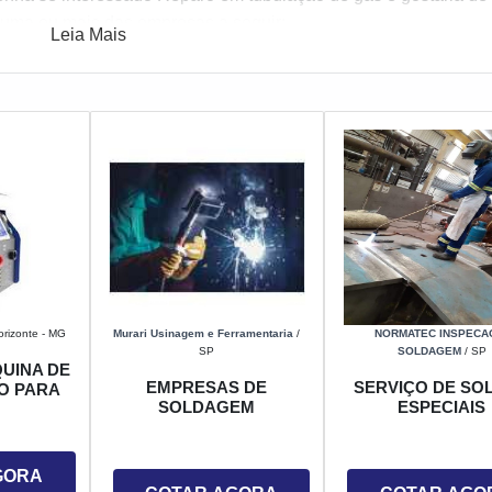
 uma ou mais das empresas a seguir:
Leia Mais
orizonte - MG
Murari Usinagem e Ferramentaria
/
NORMATEC INSPECA
SP
SOLDAGEM
/ SP
UINA DE
EMPRESAS DE
SERVIÇO DE SO
O PARA
SOLDAGEM
ESPECIAIS
GORA