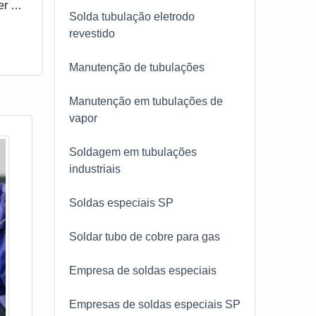
vada
er a
Solda tubulação eletrodo
revestido
PP, é
ncia
Manutenção de tubulações
 de
ação
Manutenção em tubulações de
nto,
iza a
vapor
quer
Soldagem em tubulações
a
industriais
tre
Soldas especiais SP
Soldar tubo de cobre para gas
stá
há
Empresa de soldas especiais
e
Empresas de soldas especiais SP