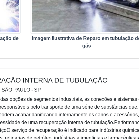
almente com reciclagens e atualizações, garantindo que possa
es eficientes.
lação de
Imagem ilustrativa de Reparo em tubulação d
gás
AÇÃO INTERNA DE TUBULAÇÃO
/ SÃO PAULO - SP
adas opções de segmentos industriais, as conexões e sistemas
responsáveis pelo transporte de uma série de substâncias que,
podem acabar danificando internamente os canos e acessórios
cessidade de uma recuperação interna de tubulação.Performan
viçoO serviço de recuperação é indicado para indústrias químic
, refinarias de petróleo, indústrias alimentícias e farmacêuticas