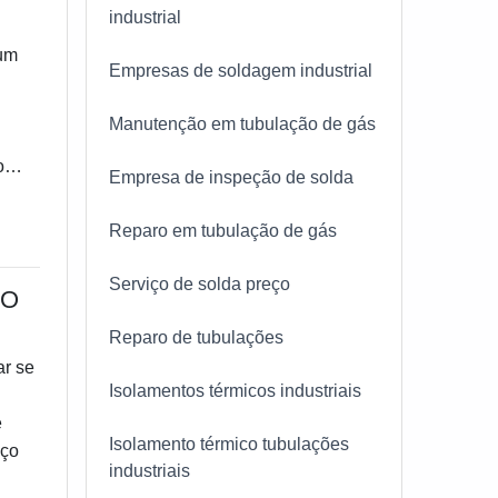
industrial
odo o
mum
Empresas de soldagem industrial
 que
Manutenção em tubulação de gás
agem
DE
o
Empresa de inspeção de solda
30
oque
lém
Reparo em tubulação de gás
pazes
ar na
as de
e
Serviço de solda preço
ÃO
 O
tre
Reparo de tubulações
,
ar se
ntes
Isolamentos térmicos industriais
m
e
tir
Isolamento térmico tubulações
eço
industriais
 no