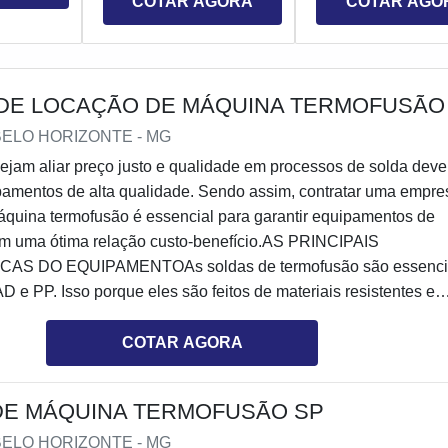
COTAR AGORA
COTAR AGO
DE LOCAÇÃO DE MÁQUINA TERMOFUSÃO
 BELO HORIZONTE - MG
ejam aliar preço justo e qualidade em processos de solda dev
pamentos de alta qualidade. Sendo assim, contratar uma empre
áquina termofusão é essencial para garantir equipamentos de
com uma ótima relação custo-benefício.AS PRINCIPAIS
AS DO EQUIPAMENTOAs soldas de termofusão são essenci
 e PP. Isso porque eles são feitos de materiais resistentes e
ma série de atividades, seja saneamento, químico, entre outros
ntal contar com uma empresa de qualidade reconhecida, como 
COTAR AGORA
zar a locação.A DPS é uma empresa especializada no aluguel d
arantindo a melhor experiência para serviços de soldagem em
DE MÁQUINA TERMOFUSÃO SP
 disso, todos os equipamentos são revisados periodicamente,
melhores resultados possíveis para quem adquire os
 BELO HORIZONTE - MG