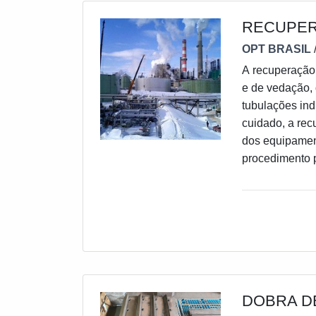
RECUPER
OPT BRASIL
A recuperação 
e de vedação, 
tubulações ind
cuidado, a re
dos equipamen
procedimento p
da resina em 
DOBRA D