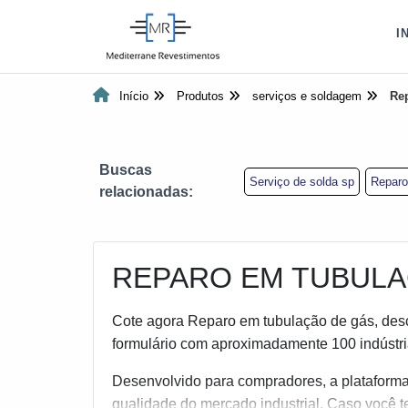
I
Início
Produtos
serviços e soldagem
Re
Buscas
Serviço de solda sp
Reparo
relacionadas:
REPARO EM TUBULA
Cote agora Reparo em tubulação de gás, desc
formulário com aproximadamente 100 indústrias
Desenvolvido para compradores, a plataforma
qualidade do mercado industrial. Caso você 