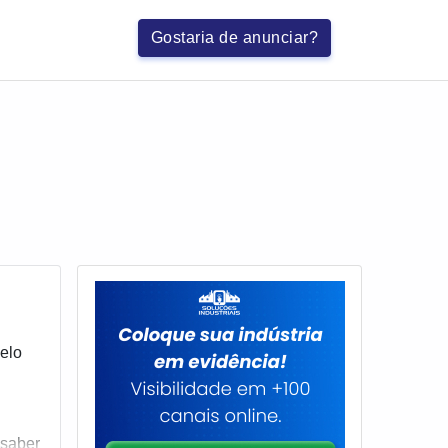
Gostaria de anunciar?
elo
 saber