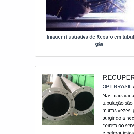
capacitados anu
oferecidas soluçõ
Imagem ilustrativa de Reparo em tubu
gás
RECUPER
OPT BRASIL
Nas mais vari
tubulação são 
muitas vezes, 
surgindo a ne
correta do ser
e petroquímicas