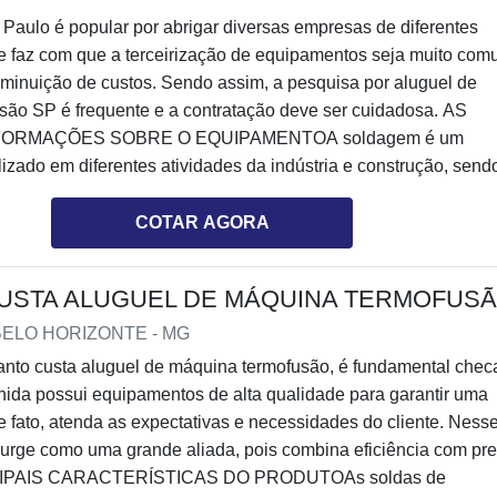
o, contar com a DPS é uma escolha assertiva para clientes de t
Paulo é popular por abrigar diversas empresas de diferentes
contar com equipamentos de primeira linha, a empresa oferece
e faz com que a terceirização de equipamentos seja muito co
onalizado, auxiliando na escolha de serviços e equipamentos
diminuição de custos. Sendo assim, a pesquisa por aluguel de
às demandas e necessidades de cada cliente. Ademais, a
são SP é frequente e a contratação deve ser cuidadosa. AS
ce:Soldagem por eletrofusão;Locação de equipamentos;Sold
NFORMAÇÕES SOBRE O EQUIPAMENTOA soldagem é um
;Manutenção de linhas em PEAD e PP.A MELHOR EMPRESA 
lizado em diferentes atividades da indústria e construção, send
QUINA TERMOFUSÃOA DPS atua no mercado há mais de 
estir em um equipamento de alto desempenho. Além de um est
rência em território nacional para soldagens em PEAD e PP. A
amentos, atendendo soldas de 20mm à 1600mm, a empresa
COTAR AGORA
 conta com profissionais experientes e capacitados, sendo ca
a locação deve contar com uma equipe especializada para ajud
luções inteligentes e inovadoras, suprindo todas as expectativ
o-se de um procedimento realizado eventualmente, a compra d
USTA ALUGUEL DE MÁQUINA TERMOFUS
.
termofusão pode ser um investimento que não seja vantajoso.
diversas indústrias procurem pela locação do equipamento. En
 BELO HORIZONTE - MG
resentadas para a locação de máquina de solda por termofusão
anto custa aluguel de máquina termofusão, é fundamental chec
:Ter a disposição equipamentos de alta performance em difere
ida possui equipamentos de alta qualidade para garantir uma
os por tempo necessário para a utilização do equipamento;Se
e fato, atenda as expectativas e necessidades do cliente. Ness
tenção ou armazenamento do maquinário.Quem pretende inves
surge como uma grande aliada, pois combina eficiência com pr
áquina de termofusão deve atentar-se às empresas disponíveis
NCIPAIS CARACTERÍSTICAS DO PRODUTOAs soldas de