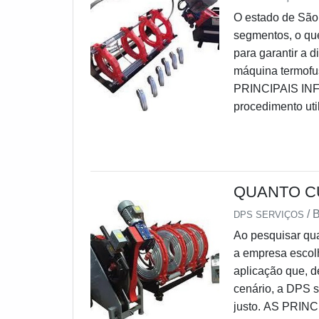
serviços.Portant
O estado de São 
Brasil. Além de 
segmentos, o qu
atendimento pers
para garantir a 
melhor atendem 
máquina termofu
companhia ofere
PRINCIPAIS I
por termofusão
procedimento uti
LOCAÇÃO DE MÁ
fundamental inv
anos, sendo refe
amplo de equip
disso, a empresa
responsável pel
de apresentar so
escolha.Tratand
QUANTO C
cada contratante
uma máquina de 
que faz com que 
/
DPS SERVIÇOS
as vantagens ap
Ao pesquisar qu
merece destaque
a empresa escolh
modelos;Contrat
aplicação que, d
custos com manu
cenário, a DPS 
no aluguel de m
justo. AS PRI