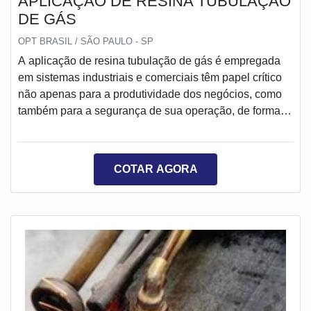
APLICAÇÃO DE RESINA TUBULAÇÃO
DE GÁS
OPT BRASIL / SÃO PAULO - SP
A aplicação de resina tubulação de gás é empregada
em sistemas industriais e comerciais têm papel crítico
não apenas para a produtividade dos negócios, como
também para a segurança de sua operação, de forma
que manter sua operacionalidade constante em boas
condições é fundamental. Neste contexto, quando há
vazamentos, com a aplicação de resina para tubulação
COTAR AGORA
de gás, poderá ser reparada de forma integral,
garantindo segurança e operacionalidade para a
operação.Diferenciais que o serviço ofereceCa