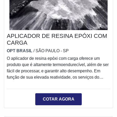
APLICADOR DE RESINA EPÓXI COM
CARGA
OPT BRASIL
/ SÃO PAULO - SP
O aplicador de resina epóxi com carga oferece um
produto que é altamente termoendurecível, além de ser
fácil de processar, e garantir alto desempenho. Em
função de sua elevada reatividade, os serviços do
aplicador de resina podem ser empregados em
diversas aplicações, assegurando boas propriedades
adesivas, excelente grau de rigidez, bem como de
COTAR AGORA
resistência específica e estabilidade dimensional, além
de resistência e alta fluidez previamente à cura, o que
propicia um processamento facilitado do