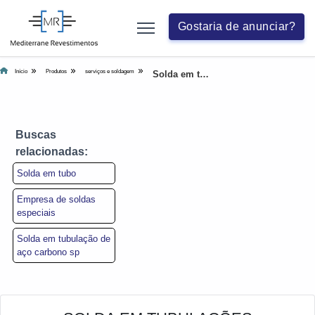
Gostaria de anunciar?
Início
Produtos
serviços e soldagem
Solda em tubulações
Buscas
relacionadas:
Solda em tubo
Empresa de soldas
especiais
Solda em tubulação de
aço carbono sp