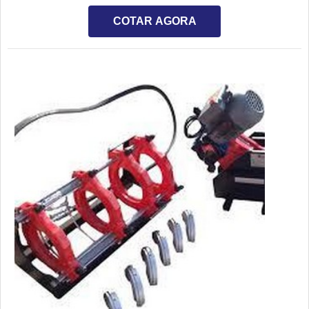
equipamentos de primeira linha com uma ótima relação
custo-benefício.AS PRINCIPAIS CARACTERÍSTICAS DO
COTAR AGORA
EQUIPAMENTOAs soldas de termofusão são essenciais
em tubos de PEAD e PP. Isso porque eles são feitos de
materiais resistentes e indicados para uma série de
atividades, seja saneamento, químico, entre outros. Por
isso, é fundamental contar com uma empresa de qualidade
reconhecida, como a DPS, para realizar a locação.A DPS é
uma empresa especializada no aluguel de equipamentos,
garantindo a melhor experiência para serviços de soldagem
em termofusão. Além disso, todos os equipamentos são
revisados periodicamente, assegurando os melhores
resultados possíveis para quem adquire os
serviços.Portanto, contar com a DPS é uma escolha
assertiva para clientes de todo o Brasil. Além de contar com
equipamentos de primeira linha, a empresa oferece
atendimento personalizado, auxiliando na escolha de
serviços e equipamentos que melhor atendem às
demandas e necessidades de cada cliente. Ademais, a