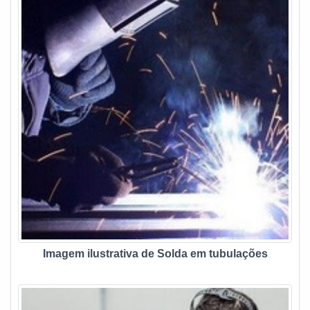
com uma equipe especializada para ajudar na
escolha.Tratando-se de um procedimento realizado
eventualmente, a compra de uma máquina de termofusão
pode ser um investimento que não seja vantajoso. O que
faz com que diversas indústrias procurem pela locação do
equipamento. Entre as vantagens apresentadas para a
locação de máquina de solda por termofusão, merece
destaque:Ter a disposição equipamentos de alta
performance em diferentes modelos;Contratos por tempo
necessário para a utilização do equipamento;Sem custos
com manutenção ou armazenamento do maquinário.Quem
pretende investir no aluguel de máquina de termofusão
deve atentar-se às empresas disponíveis no mercado, dar
preferência àquelas que possuem tradição e experiência
comprovada no setor. Ao investir na locação de máquinas a
Imagem ilustrativa de Solda em tubulações
garantir de contar com um equipamento de boa procedência
e excelente performance são maiores.ESPECIALISTAS EM
ALUGUEL DE MÁQUINA TERMOFUSÃO SPA empresa de
aluguel de termofusão deve atender as necessidades de