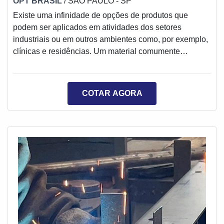
OPT BRASIL
/ SÃO PAULO - SP
Existe uma infinidade de opções de produtos que
podem ser aplicados em atividades dos setores
industriais ou em outros ambientes como, por exemplo,
clínicas e residências. Um material comumente
utilizado, por causa de seus benefícios e restauração
do local onde é aplicado, é a resina epóxi com carga.A
resina com carga é um produto bastante utilizado,
COTAR AGORA
devido a sua facilidade para enrijecer. Ela pode ser
aplicada em diversos locais como, por exemplo, pisos,
garagens e estruturas que necessitam de r