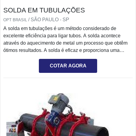
SOLDA EM TUBULAÇÕES
/ SÃO PAULO - SP
OPT BRASIL
A solda em tubulações é um método considerado de
excelente eficiência para ligar tubos. A solda acontece
através do aquecimento de metal um processo que obtêm
ótimos resultados. A solda é eficaz e proporciona uma
união de peças. O procedimento é realizado com o auxílio
de um profissional especializado que transforma as partes
COTAR AGORA
em uma única peça.A solda é um serviço que requer
cuidados com a segurança do colaborador que realiza o
procedimento, a peça também requer cuidados no seu
manuseio, por iss