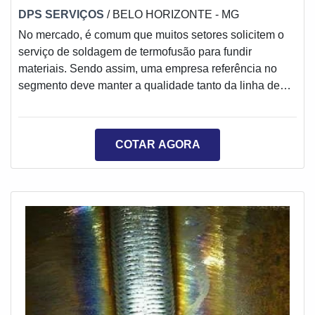
DPS SERVIÇOS
/ BELO HORIZONTE - MG
No mercado, é comum que muitos setores solicitem o
serviço de soldagem de termofusão para fundir
materiais. Sendo assim, uma empresa referência no
segmento deve manter a qualidade tanto da linha de
equipamentos, como na prestação de serviços.
Demonstrando confiabilidade e oferecendo preço
justo.DETALHES SOBRE A REALIZAÇÃO DO
COTAR AGORA
PROCEDIMENTODiferentemente da solda por
eletrofusão, onde é acionado uma corrente elétrica para
gerar calor e fundir o material, o método de termofusão
tem como princípio a temperatura, como base principal
para realizar a fusão de tubos. Sendo assim, o
procedimento se destaca por ser realizado da seguinte
maneira:O contato com o tubos ou superfície é feito de
forma direta, através de uma placa com temperatura
controlada;Para que a soldagem seja aplicada é
exercida uma pressão entre as extremidades a serem