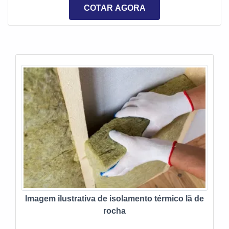
empresa de aluguel de termofusão deve atender as
a DPS surge como uma grande aliada, pois combina
COTAR AGORA
necessidades de empresas de saneamento,
eficiência com preço justo. AS PRINCIPAIS
companhias de distribuição de água e esgoto,
CARACTERÍSTICAS DO PRODUTOAs soldas de
indústrias de mineração e construção. Há mais de 30
termofusão são realizadas por um equipamento
anos no mercado, a DPS é referência nesse segmento,
específico, utilizado para aquecer a superfície dos
oferecendo sempre o que há de melhor no mercado!
tubos e, também, realizar a pressão entre as peças,
causando a vedação total na junção. Porém, como esse
modelo é ideal para tubos PEAD e PP, é fundamental
contar com uma empresa responsável pela locação.A
DPS é referência e destaque em aluguel de máquinas
de soldagens. A companhia conta com equipamentos
de primeira linha, garantindo a melhor qualidade na
aplicação de soldas e obtendo os melhores resultados
possíveis. Além disso, a empresa realiza a locação de
geradores, assegurando o fornecimento de energia
elétrica em qualquer ambiente. Por isso, na hora de
Imagem ilustrativa de isolamento térmico lã de
alugar um equipamento para soldagem de termofusão,
rocha
é fundamental contar com a qualidade e segurança de
uma empresa como a DPS. Além de oferece