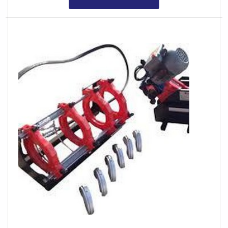
CARACTERÍSTICAS DO EQUIPAMENTOAs soldas de
termofusão são essenciais em tubos de PEAD e PP.
Isso porque eles são feitos de materiais resistentes e
indicados para uma série de atividades, seja
saneamento, químico, entre outros. Por isso, é
fundamental contar com uma empresa de qualidade
reconhecida, como a DPS, para realizar a locação.A
DPS é uma empresa especializada no aluguel de
equipamentos, garantindo a melhor experiência para
serviços de soldagem em termofusão. Além disso,
todos os equipamentos são revisados periodicamente,
assegurando os melhores resultados possíveis para
quem adquire os serviços.Portanto, contar com a DPS é
uma escolha assertiva para clientes de todo o Brasil.
Além de contar com equipamentos de primeira linha, a
empresa oferece atendimento personalizado,
auxiliando na escolha de serviços e equipamentos que
melhor atendem às demandas e necessidades de cada
cliente. Ademais, a companhia oferece:Soldagem por