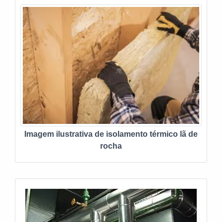
equipamentos de primeira linha, ela conta com
atendimento personalizado, garantindo o auxílio
necessário para a escolha. Dentre os serviços
oferecidos, destacam-se:Manutenção de linhas em
PEAD e PP; Soldagem por termofusão;Locação de
equipamentos;Soldagem por eletrofusão.A MELHOR
ESCOLHA EM ALUGUEL DE MÁQUINAS DE
SOLDAEstá procurando por quanto custa aluguel de
máquina termofusão? A DPS, atuante há mais de 30
anos no mercado de soldagens, é a mais indicada
quando se trata de soldas em PEAD e PP. A empresa
Imagem ilustrativa de isolamento térmico lã de
também conta com profissionais experientes,
rocha
capacitados anualmente com reciclagens e
atualizações, garantindo que possam ser oferecidas
soluções eficientes.