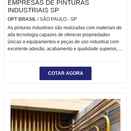
EMPRESAS DE PINTURAS
INDUSTRIAIS SP
OPT BRASIL
/ SÃO PAULO - SP
As pinturas industriais são realizadas com materiais de
alta tecnologia capazes de oferecer propriedades
únicas a equipamentos e peças de uso industrial com
excelente adesão, acabamento e qualidade superior,
além de possibilitar o prolongamento do tempo de vida
útil do aparelho e alta resistência contra intempéries.No
entanto, para que todos esses benefícios possam ser
COTAR AGORA
alcançados, recomenda-se sempre realizar o serviço
com empresas de pinturas industriais SP ou outras
regiões altamente capacitad