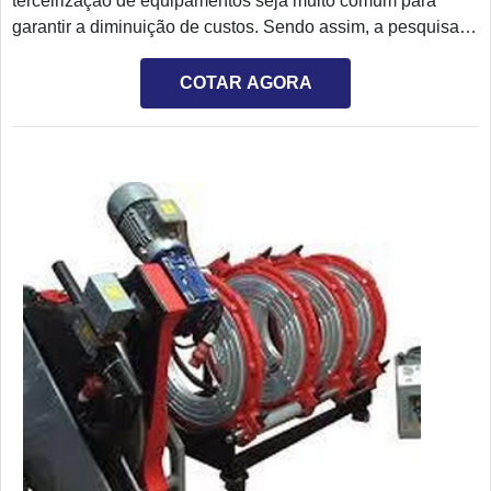
terceirização de equipamentos seja muito comum para
de cada contratante.
garantir a diminuição de custos. Sendo assim, a pesquisa
por aluguel de máquina termofusão SP é frequente e a
contratação deve ser cuidadosa. AS PRINCIPAIS
COTAR AGORA
INFORMAÇÕES SOBRE O EQUIPAMENTOA soldagem é
um procedimento utilizado em diferentes atividades da
indústria e construção, sendo fundamental investir em um
equipamento de alto desempenho. Além de um estoque
amplo de equipamentos, atendendo soldas de 20mm à
1600mm, a empresa responsável pela locação deve contar
com uma equipe especializada para ajudar na
escolha.Tratando-se de um procedimento realizado
eventualmente, a compra de uma máquina de termofusão
pode ser um investimento que não seja vantajoso. O que
faz com que diversas indústrias procurem pela locação do
equipamento. Entre as vantagens apresentadas para a
locação de máquina de solda por termofusão, merece
destaque:Ter a disposição equipamentos de alta
performance em diferentes modelos;Contratos por tempo