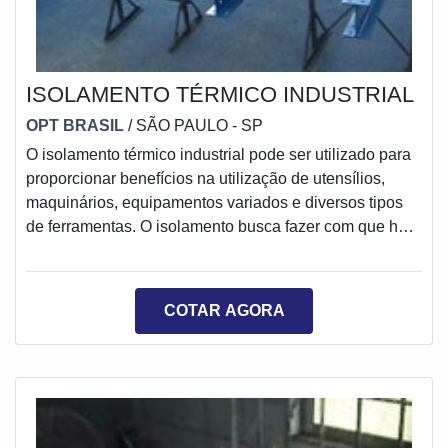
ISOLAMENTO TÉRMICO INDUSTRIAL
OPT BRASIL
/ SÃO PAULO - SP
O isolamento térmico industrial pode ser utilizado para
proporcionar benefícios na utilização de utensílios,
maquinários, equipamentos variados e diversos tipos
de ferramentas. O isolamento busca fazer com que haja
uma estabilidade na temperatura do ambiente,
possibilitando que ocorra um melhor desempenho dos
equipamentos.O isolamento faz com que ocorra uma
COTAR AGORA
menor dissipação do calor, ação que proporciona uma
redução no gasto de energia. O isolamento pode ser
feito em tanques de armazenamento, tu