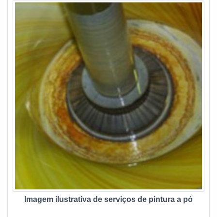
causando a vedação total na junção. Porém, como esse
modelo é ideal para tubos PEAD e PP, é fundamental
contar com uma empresa responsável pela locação.A DPS
é referência e destaque em aluguel de máquinas de
soldagens. A companhia conta com equipamentos de
primeira linha, garantindo a melhor qualidade na aplicação
de soldas e obtendo os melhores resultados possíveis.
Além disso, a empresa realiza a locação de geradores,
assegurando o fornecimento de energia elétrica em
qualquer ambiente. Por isso, na hora de alugar um
equipamento para soldagem de termofusão, é fundamental
contar com a qualidade e segurança de uma empresa como
a DPS. Além de oferece equipamentos de primeira linha,
ela conta com atendimento personalizado, garantindo o
auxílio necessário para a escolha. Dentre os serviços
oferecidos, destacam-se:Manutenção de linhas em PEAD e
PP; Soldagem por termofusão;Locação de
Imagem ilustrativa de serviços de pintura a pó
equipamentos;Soldagem por eletrofusão.A MELHOR
ESCOLHA EM ALUGUEL DE MÁQUINAS DE SOLDAEstá