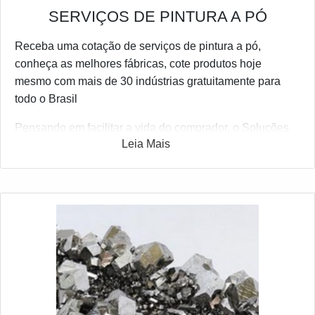
SERVIÇOS DE PINTURA A PÓ
Receba uma cotação de serviços de pintura a pó,
conheça as melhores fábricas, cote produtos hoje
mesmo com mais de 30 indústrias gratuitamente para
todo o Brasil
Pensando em facilitar a vida do comprador, o Soluções
Leia Mais
Industriais criou a maior gama de fornecedores de
qualidade no ramo industrial. Caso você tenha se
interessado serviços de pintura a pó e gostaria de mais
informações sobre a empresa clique em uma das
empresas listados adiante: