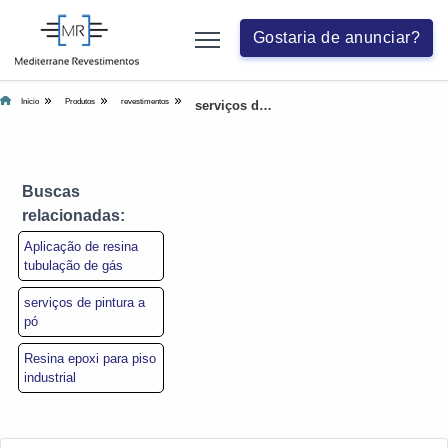
Gostaria de anunciar?
Início
Produtos
revestimentos
serviços de pintura a pó
Buscas
relacionadas:
Aplicação de resina
tubulação de gás
serviços de pintura a
pó
Resina epoxi para piso
industrial