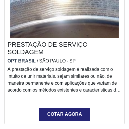
PRESTAÇÃO DE SERVIÇO
SOLDAGEM
OPT BRASIL
/ SÃO PAULO - SP
A prestação de serviço soldagem é realizada com o
intuito de unir materiais, sejam similares ou não, de
maneira permanente e com aplicações que variam de
acordo com os métodos existentes e características das
juntas apresentadas, como a forma, espessura e
geometria das peças, o tipo de material utilizado e o
tipo de desempenho que se almeja.Principal função do
COTAR AGORA
serviço de soldaA solda tem o objetivo de promover
uma forte aderência mecânica nos materiais, ou a