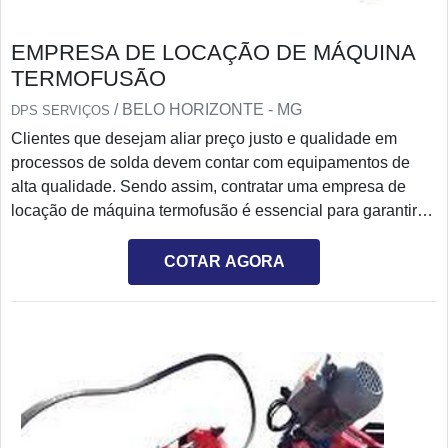
EMPRESA DE LOCAÇÃO DE MÁQUINA
TERMOFUSÃO
/ BELO HORIZONTE - MG
DPS SERVIÇOS
Clientes que desejam aliar preço justo e qualidade em
processos de solda devem contar com equipamentos de
alta qualidade. Sendo assim, contratar uma empresa de
locação de máquina termofusão é essencial para garantir
equipamentos de primeira linha com uma ótima relação
custo-benefício.AS PRINCIPAIS CARACTERÍSTICAS DO
COTAR AGORA
EQUIPAMENTOAs soldas de termofusão são essenciais
em tubos de PEAD e PP. Isso porque eles são feitos de
materiais resistentes e indicados para uma série de
atividades, seja saneamento, químico, entre outros. Por
isso, é fundamental contar com uma empresa de qualidade
reconhecida, como a DPS, para realizar a locação.A DPS é
uma empresa especializada no aluguel de equipamentos,