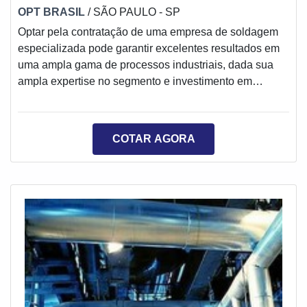
OPT BRASIL
/ SÃO PAULO - SP
Optar pela contratação de uma empresa de soldagem
especializada pode garantir excelentes resultados em
uma ampla gama de processos industriais, dada sua
ampla expertise no segmento e investimento em
matéria-prima de excelente procedência, que somada à
mão de obra especializada é capaz de promover
sempre os melhores resultados, com excelente
COTAR AGORA
acabamento estético, durabilidade e
funcionalidade.Diferenciais que o material ofereceToda
a expertise de uma empresa para soldagem é voltada
ao processo de