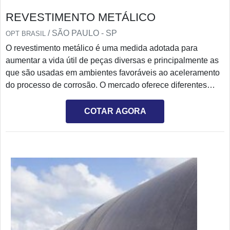
REVESTIMENTO METÁLICO
/ SÃO PAULO - SP
OPT BRASIL
O revestimento metálico é uma medida adotada para
aumentar a vida útil de peças diversas e principalmente as
que são usadas em ambientes favoráveis ao aceleramento
do processo de corrosão. O mercado oferece diferentes
tipos de revestimento ao consumidor, a opção de adquirir o
que melhor atende as sua necessidade. Para cada
COTAR AGORA
aplicação é indicado um tipo de revestimento. Antes da
aquisição é preciso verificar na descrição do fabricante ou
tirar as dúvidas com a prestadora de serviço.
Especificações