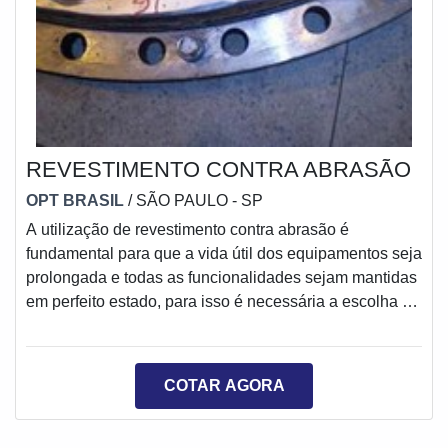
REVESTIMENTO CONTRA ABRASÃO
OPT BRASIL
/ SÃO PAULO - SP
A utilização de revestimento contra abrasão é
fundamental para que a vida útil dos equipamentos seja
prolongada e todas as funcionalidades sejam mantidas
em perfeito estado, para isso é necessária a escolha de
material de ótima qualidade e eficientes.O revestimento
contra a abrasão pode ser realizado com a utilização de
sprays de aspersão térmica ou materiais que forneçam
COTAR AGORA
metalização, com baixo investimento e com resultados
eficientes e duradouros, o que é fundamental para a
manutenção de divers