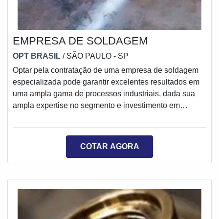
EMPRESA DE SOLDAGEM
OPT BRASIL
/ SÃO PAULO - SP
Optar pela contratação de uma empresa de soldagem
especializada pode garantir excelentes resultados em
uma ampla gama de processos industriais, dada sua
ampla expertise no segmento e investimento em
matéria-prima de excelente procedência, que somada à
mão de obra especializada é capaz de promover
sempre os melhores resultados, com excelente
COTAR AGORA
acabamento estético, durabilidade e
funcionalidade.Diferenciais que o material ofereceToda
a expertise de uma empresa para soldagem é voltada
ao processo de