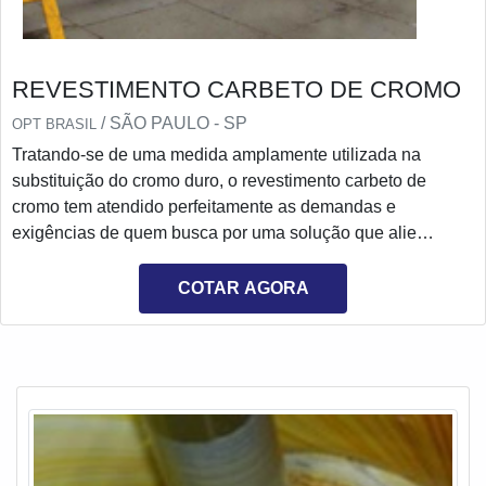
REVESTIMENTO CARBETO DE CROMO
/ SÃO PAULO - SP
OPT BRASIL
Tratando-se de uma medida amplamente utilizada na
substituição do cromo duro, o revestimento carbeto de
cromo tem atendido perfeitamente as demandas e
exigências de quem busca por uma solução que alie
resistência, qualidade e um excelente acabamento.Esse
revestimento é o responsável por atribuir muitas qualidades
COTAR AGORA
ao produto que será revestido, tornando-o viável ou ainda
mais eficiente para o uso em ambientes com condições
adversas.Funcionalidade correta do procedimentoO
revestimento possui, entr