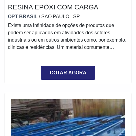
RESINA EPÓXI COM CARGA
OPT BRASIL
/ SÃO PAULO - SP
Existe uma infinidade de opções de produtos que
podem ser aplicados em atividades dos setores
industriais ou em outros ambientes como, por exemplo,
clínicas e residências. Um material comumente
utilizado, por causa de seus benefícios e restauração
do local onde é aplicado, é a resina epóxi com carga.A
resina com carga é um produto bastante utilizado,
COTAR AGORA
devido a sua facilidade para enrijecer. Ela pode ser
aplicada em diversos locais como, por exemplo, pisos,
garagens e estruturas que necessitam de r