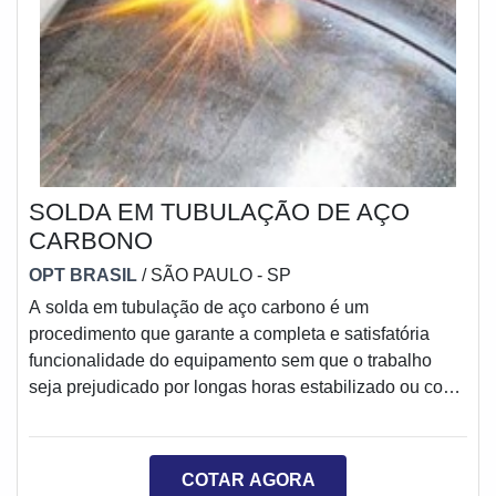
SOLDA EM TUBULAÇÃO DE AÇO
CARBONO
OPT BRASIL
/ SÃO PAULO - SP
A solda em tubulação de aço carbono é um
procedimento que garante a completa e satisfatória
funcionalidade do equipamento sem que o trabalho
seja prejudicado por longas horas estabilizado ou com
outros custos maiores com a troca de tubulações. Este
serviço de solda atende com alta precisão aos setores
industriais, pois o sistema se destaca por garantir
COTAR AGORA
revestimentos resistentes e recuperação completa das